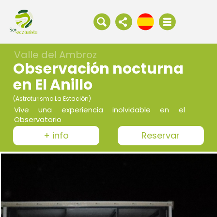
Valle del Ambroz
Observación nocturna
en El Anillo
(Astroturismo La Estación)
Vive una experiencia inolvidable en el
Observatorio
+ info
Reservar