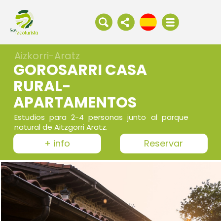
Aizkorri-Aratz
GOROSARRI CASA
RURAL-
APARTAMENTOS
Estudios para 2-4 personas junto al parque
natural de Aitzgorri Aratz.
+ info
Reservar