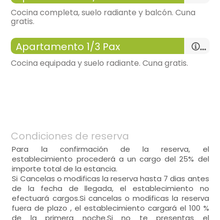
Cocina completa, suelo radiante y balcón. Cuna
gratis.
-
apartamento con:
salón, Cocina, 1 Habitación
Apartamento 1/3 Pax
-
40 m², distribución tipo pequeño estudio, muy
Cocina equipada y suelo radiante. Cuna gratis.
luminoso, fantasticas vistas, calefacción,
salón
General:
-
sofá tres plazas, cama supletoria para 1
persona, mesa auxiliar, mesa de comedor,
-
wifi u otro acceso a internet
-
tv,
-
no admite mascota
-
calefacción,
-
espacio libre de humos
-
muy luminoso, grandes ventanales, terraza-
-
preparado para discapacitados
Condiciones de reserva
solarium, bonitas vistas,
-
incluye:
sábanas, toallas,
-
parking gratuito,
cocina
Para la confirmación de la reserva, el
-
cocina americana integrada en el salón
establecimiento procederá a un cargo del 25% del
Distribución:
-
vitrocerámicamicroondas, frigorífico,
importe total de la estancia.
salón
-
menaje de cocina, cafetera, batidora ,
Si Cancelas o modificas la reserva hasta 7 dias antes
-
sillón = 2, sofá tres plazas, mesa auxiliar, mesa
tostadora,
de la fecha de llegada, el establecimiento no
para cuatro,
efectuará cargos.Si cancelas o modificas la reserva
-
tv,
fuera de plazo , el establecimiento cargará el 100 %
-
calefacción,
de la primera noche.Si no te presentas el
-
muy luminoso, grandes ventanales, terraza-