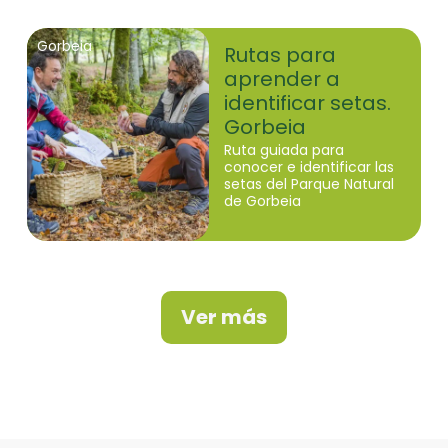
Gorbeia
Rutas para
aprender a
identificar setas.
Gorbeia
Ruta guiada para
conocer e identificar las
setas del Parque Natural
de Gorbeia
Ver más