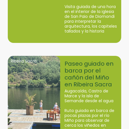
Visita guiada de una hora
en el interior de la iglesia
de San Paio de Diomondi
para interpretar la
arquitectura, los capiteles
tallados y la historia
medieval de este
monasterio de la Ribeira
Sacra.
Ribeira Sacra
Paseo guiado en
barca por el
cañón del Miño
en Ribeira Sacra
Augacaída, Castro de
Marce y la isla de
Sernande desde el agua
Ruta guiada en barca de
pocas plazas por el río
Miño para observar de
cerca los viñedos en