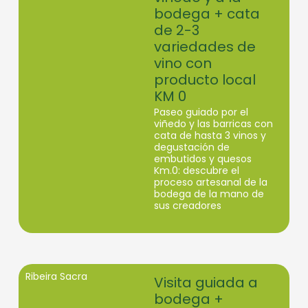
bodega + cata
de 2-3
variedades de
vino con
producto local
KM 0
Paseo guiado por el
viñedo y las barricas con
cata de hasta 3 vinos y
degustación de
embutidos y quesos
Km.0: descubre el
proceso artesanal de la
bodega de la mano de
sus creadores
Ribeira Sacra
Visita guiada a
bodega +