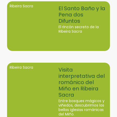
Ribeira Sacra
El Santo Baño y la
Pena dos
Difuntos
El rincón secreto de la
Ribeira Sacra
Ribeira Sacra
Visita
interpretativa del
románico del
Miño en Ribeira
Sacra
Entre bosques mágicos y
viñedos, descubrimos las
bellas iglesias románicas
del Miño.