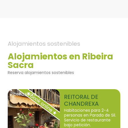
Alojamientos sostenibles
Alojamientos en Ribeira
Sacra
Reserva alojamientos sostenibles
Ribeira Sacra
REITORAL DE
CHANDREXA
Habitaciones para 2-4
personas en Parada de Sil.
Servicio de restaurante
bajo petición.