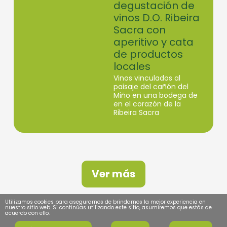
degustación de
vinos D.O. Ribeira
Sacra con
aperitivo y cata
de productos
locales
Vinos vinculados al
paisaje del cañón del
Miño en una bodega de
en el corazón de la
Ribeira Sacra
Ver más
Utilizamos cookies para asegurarnos de brindarnos la mejor experiencia en
nuestro sitio web. Si continúas utilizando este sitio, asumiremos que estás de
acuerdo con ello.