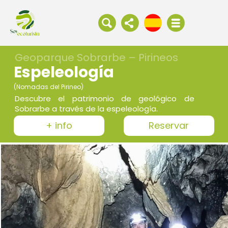
Geoparque Sobrarbe – Pirineos
Espeleología
(Nomadas del Pirineo)
Descubre el patrimonio de geológico de
Sobrarbe a través de la espeleología.
+ info
Reservar