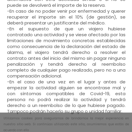
puede se devolverá el importe de la reserva.
-En caso de no poder venir por enfermedad y querer
recuperar el importe sin el 10% (de gestión), se
deberá presentar un justificante del médico.
-En el supuesto de que un viajero hubiese
contratado una actividad y se viese afectado por las
limitaciones de movimiento concretas establecidas
como consecuencia de la declaración del estado de
alarma, el viajero tendrá derecho a resolver el
contrato antes del inicio del mismo sin pagar ninguna
penalización y tendrá derecho al reembolso
completo de cualquier pago realizado, pero no a una
compensación adicional.
-En el caso de una vez en el lugar y antes de
empezar la actividad alguien se encontrase mal y
con síntomas compatibles de Covid-19, esta
persona no podrá realizar la actividad y tendrá
derecho a un reembolso de lo que hubiese pagado.
Tampoco podrán hacerlo su grupo o unidad familiar.
Utilizamos cookies para asegurarnos de brindarnos la mejor experiencia en
nuestro sitio web. Si continúas utilizando este sitio, asumiremos que estás de
acuerdo con ello.