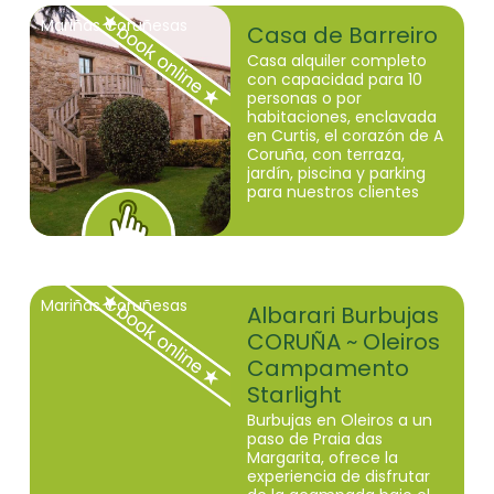
Mariñas Coruñesas
Casa de Barreiro
Casa alquiler completo
con capacidad para 10
personas o por
habitaciones, enclavada
en Curtis, el corazón de A
Coruña, con terraza,
jardín, piscina y parking
para nuestros clientes
Mariñas Coruñesas
Albarari Burbujas
CORUÑA ~ Oleiros
Campamento
Starlight
Burbujas en Oleiros a un
paso de Praia das
Margarita, ofrece la
experiencia de disfrutar