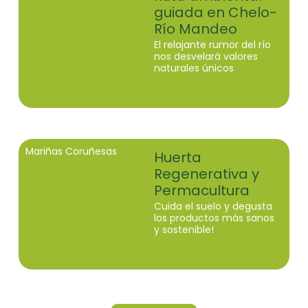
guiada en Chelo-
Río Mandeo
El relajante rumor del río
nos desvelará valores
naturales únicos
Mariñas Coruñesas
Huerta
Regenerativa y
Permacultura
Cuida el suelo y degusta
los productos más sanos
y sostenible!