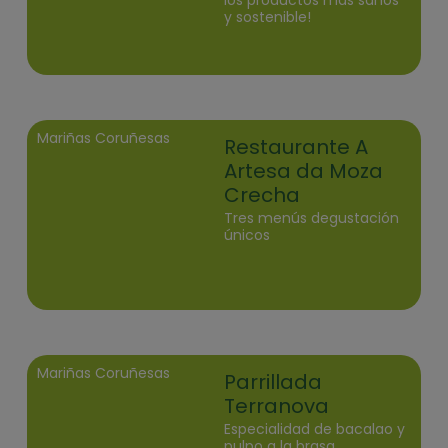
los productos más sanos
y sostenible!
Mariñas Coruñesas
Restaurante A
Artesa da Moza
Crecha
Tres menús degustación
únicos
Mariñas Coruñesas
Parrillada
Terranova
Especialidad de bacalao y
pulpo a la brasa