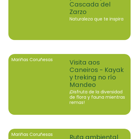
Cascada del
Zarzo
Naturaleza que te inspira
Mariñas Coruñesas
Visita aos
Caneiros - Kayak
y treking no río
Mandeo
¡Disfruta de la diversidad
de flora y fauna mientras
remas!
Mariñas Coruñesas
Ruta ambiental