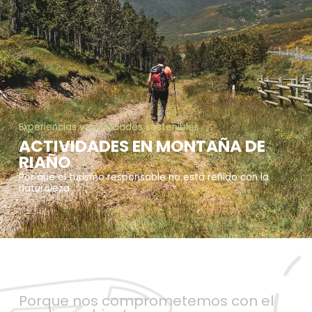
Experiencias y actividades sostenibles
ACTIVIDADES EN MONTAÑA DE
RIAÑO
Por que el turismo responsable no está reñido con la
naturaleza.
Porque nos comprometemos con el