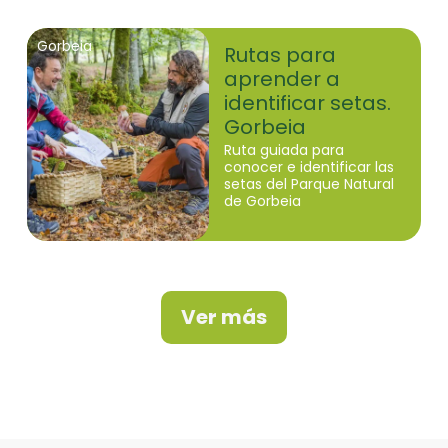
Gorbeia
Rutas para
aprender a
identificar setas.
Gorbeia
Ruta guiada para
conocer e identificar las
setas del Parque Natural
de Gorbeia
Ver más