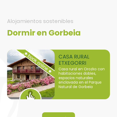
Alojamientos sostenibles
Dormir en Gorbeia
Gorbeia
CASA RURAL
ETXEGORRI
Casa rural en Orozko con
habitaciones dobles,
espacios naturales
enclavada en el Parque
Natural de Gorbeia