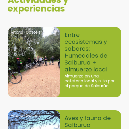
Actividades y
experiencias
Vitoria-Gasteiz
Entre
ecosistemas y
sabores:
Humedales de
Salburua +
almuerzo local
Almuerzo en una
cafeteria local y ruta por
el parque de Salburúa
Vitoria-Gasteiz
Aves y fauna de
Salburua