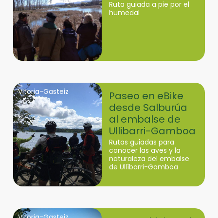
Ruta guiada a pie por el
humedal
Vitoria-Gasteiz
Paseo en eBike
desde Salburúa
al embalse de
Ullibarri-Gamboa
Rutas guiadas para
conocer las aves y la
naturaleza del embalse
de Ullíbarri-Gamboa
Vitoria-Gasteiz