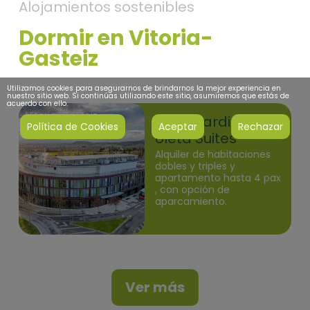
Alojamientos sostenibles
Dormir en Vitoria-
Gasteiz
Utilizamos cookies para asegurarnos de brindarnos la mejor experiencia en
nuestro sitio web. Si continúas utilizando este sitio, asumiremos que estás de
acuerdo con ello.
Vitoria-Gasteiz
Hotel Jardines de
Política de Cookies
Aceptar
Rechazar
Uleta Suites
Alquiler de habitaciones
dobles y triples y
apartamento hasta 4 pax
, con opción de
aparcamiento.
Ver más