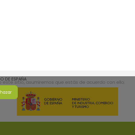
SMO DE ESPAÑA
do este sitio, asumiremos que estás de acuerdo con ello.
hazar