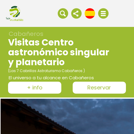
Cabañeros
Visitas Centro
astronómico singular
y planetario
(Las 7 Cabrillas Astroturismo Cabañeros )
El universo a tu alcance en Cabañeros
+ info
Reservar