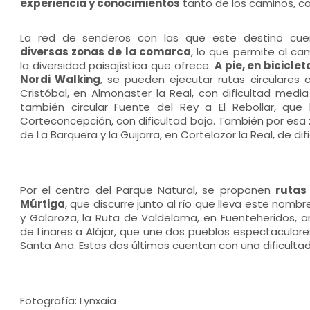
experiencia y conocimientos
tanto de los caminos, co
La red de senderos con las que este destino cu
diversas zonas de la comarca
, lo que permite al c
la diversidad paisajística que ofrece.
A pie, en bicicle
Nordi Walking
, se pueden ejecutar rutas circulares
Cristóbal, en Almonaster la Real, con dificultad media
también circular Fuente del Rey a El Rebollar, que
Corteconcepción, con dificultad baja. También por esa 
de La Barquera y la Guijarra, en Cortelazor la Real, de di
Por el centro del Parque Natural, se proponen
rutas
Múrtiga
, que discurre junto al río que lleva este nomb
y Galaroza, la Ruta de Valdelama, en Fuenteheridos, am
de Linares a Alájar, que une dos pueblos espectaculares
Santa Ana. Estas dos últimas cuentan con una dificulta
Fotografía: Lynxaia