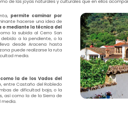
mo de las joyas naturales y culturales que en ellos acompa
enta,
permite caminar por
aminante hacerse una idea de
ta o mediante la técnica del
 como la subida al Cerro San
 debido a la pendiente, o la
 lleva desde Aracena hasta
zona puede realizarse la ruta
ficultad media.
 como la de los Vados del
re, entre Castaño del Robledo
bas de dificultad baja, o la
, así como la de la Sierra de
d media.