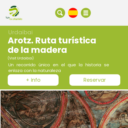
Urdaibai
Arotz. Ruta turística
de la madera
(Visit Urdaibai)
Un recorrido único en el que la historia se
enlaza con la naturaleza
+ info
Reservar