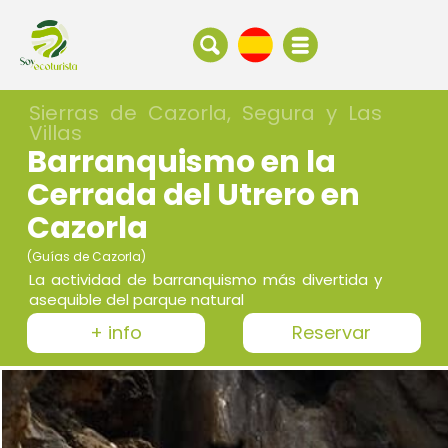
Sierras de Cazorla, Segura y Las
Villas
Barranquismo en la
Cerrada del Utrero en
Cazorla
(Guías de Cazorla)
La actividad de barranquismo más divertida y
asequible del parque natural
+ info
Reservar