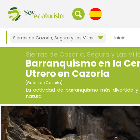
Sierras de Cazorla, Segura y Las Villas
Inicio
Sierras de Cazorla, Segura y Las Vill
Barranquismo en la Cer
Utrero en Cazorla
(Guías de Cazorla)
La actividad de barranquismo más divertida y
natural