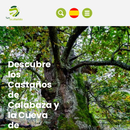
Descubre
los
Castaños
de
Calabaza y
la Cueva
de