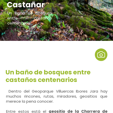
Castañar
Un baño de bosques
entre castaños
centenarios
Un baño de bosques entre
castaños centenarios
Dentro del Geoparque Villuercas Ibores Jara hay
muchos rincones, rutas, miradores, geositios que
merece la pena conocer.
Entre estos está el
geositio de la Chorrera de