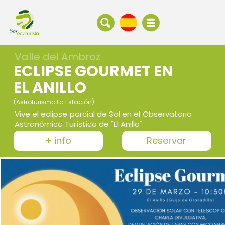
Valle del Ambroz
ECLIPSE GOURMET EN
EL ANILLO
(Astroturismo La Estación)
Vive el eclipse parcial de Sol en el Observatorio
Astronómico Turístico de "El Anillo"
+ info
Reservar