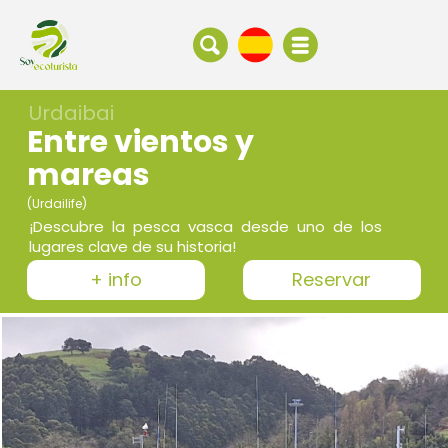
Urdaibai
Entre vientos y
mareas
(Urdailife)
¡Descubre la pesca vasca desde uno de los
lugares clave de su historia!
+ info
Reservar