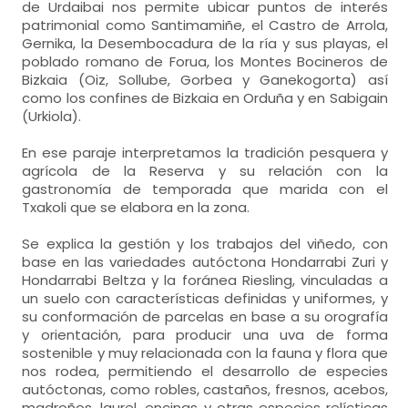
de Urdaibai nos permite ubicar puntos de interés
patrimonial como Santimamiñe, el Castro de Arrola,
Gernika, la Desembocadura de la ría y sus playas, el
poblado romano de Forua, los Montes Bocineros de
Bizkaia (Oiz, Sollube, Gorbea y Ganekogorta) así
como los confines de Bizkaia en Orduña y en Sabigain
(Urkiola).
En ese paraje interpretamos la tradición pesquera y
agrícola de la Reserva y su relación con la
gastronomía de temporada que marida con el
Txakoli que se elabora en la zona.
Se explica la gestión y los trabajos del viñedo, con
base en las variedades autóctona Hondarrabi Zuri y
Hondarrabi Beltza y la foránea Riesling, vinculadas a
un suelo con características definidas y uniformes, y
su conformación de parcelas en base a su orografía
y orientación, para producir una uva de forma
sostenible y muy relacionada con la fauna y flora que
nos rodea, permitiendo el desarrollo de especies
autóctonas, como robles, castaños, fresnos, acebos,
madroños, laurel, encinas y otras especies relícticas