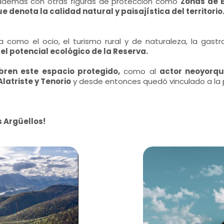
demás con otras figuras de protección como
Zonas de E
e denota la calidad natural y paisajística del territorio
 como el ocio, el turismo rural y de naturaleza, la gast
l potencial ecológico de la Reserva.
bren este espacio protegido,
como al
actor neoyorqu
latriste y Tenorio
y desde entonces quedó vinculado a la p
s Argüellos!