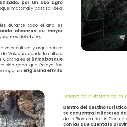
anizado, por un uso agro
ue, matorral y pastizal ideal
es durante todo el año, es
uando alcanzan su mayor
ugerentes del otoño.
 valor cultural y arquitectura
de Valdeón, donde la cultura
de Corona es el
único bosque
adición goda que Pelayo fue
yo lugar se
erigió una ermita
Reserva de la Biosfera de los 
Dentro del destino turístic
se encuentra la Reserva de 
de la Biosfera de los Picos 
con las que cuenta la provi