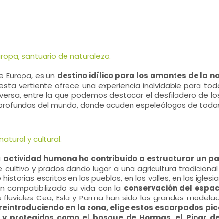
uropa, santuario de naturaleza.
de Europa, es un
destino idílico para los amantes de la n
 esta vertiente ofrece una experiencia inolvidable para todo
versa, entre la que podemos destacar el desfiladero de lo
rofundas del mundo, donde acuden espeleólogos de todas la
tural y cultural.
a
actividad humana ha contribuido a estructurar un pai
cultivo y prados dando lugar a una agricultura tradiciona
 historias escritos en los pueblos, en los valles, en las igle
an compatibilizado su vida con la
conservación del espac
as fluviales Cea, Esla y Porma han sido los grandes model
reintroduciendo en la zona, elige estos escarpados pic
y protegidos como el bosque de Hormas, el Pinar de 