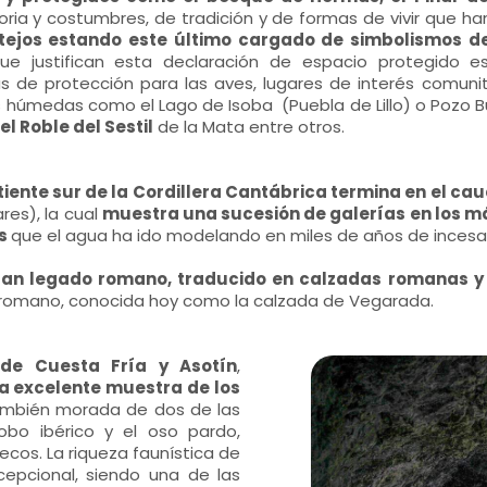
ia y costumbres, de tradición y de formas de vivir que h
tejos estando este último cargado de simbolismos d
que justifican esta declaración de espacio protegido
s de protección para las aves, lugares de interés comunit
 húmedas como el Lago de Isoba (Puebla de Lillo) o Pozo B
l Roble del Sestil
de la Mata entre otros.
tiente sur de la Cordillera Cantábrica termina en el cau
res), la cual
muestra una sucesión de galerías en los más
es
que el agua ha ido modelando en miles de años de incesant
an legado romano, traducido en calzadas romanas y 
n romano, conocida hoy como la calzada de Vegarada.
de Cuesta Fría y Asotín
,
a excelente muestra de los
también morada de dos de las
obo ibérico y el oso pardo,
os. La riqueza faunística de
epcional, siendo una de las