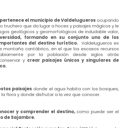
pertenece el municipio de Valdelugueros
ocupando
ío truchero que da lugar a hoces y paisajes mágicos y le
sgos geológicos y geomorfológicos de indudable valor,
versidad, formando en su conjunto uno de los
importantes del destino turístico.
Valdelugueros es
 montaña cantábrico, en el que los escasos recursos
abiamente por la población desde siglos atrás
conservar y
crear paisajes únicos y singulares de
co.
estos paisajes
donde el agua habita con los bosques,
la flora y donde disfrutar a la vez que conocer.
conocer y comprender el destino,
como puede ser el
oto de Sajambre.