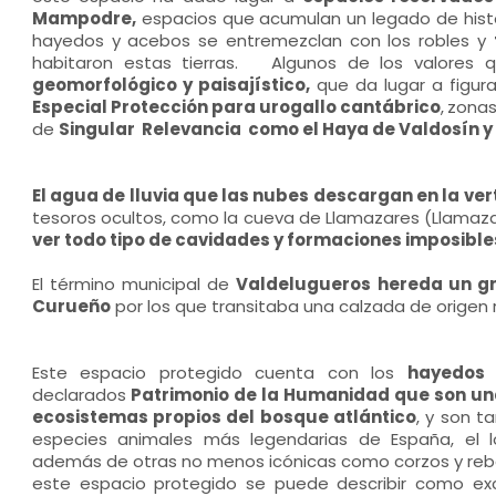
Mampodre,
espacios que acumulan un legado de histor
hayedos y acebos se entremezclan con los robles y
habitaron estas tierras. Algunos de los valores 
geomorfológico y paisajístico,
que da lugar a figura
Especial Protección para urogallo cantábrico
,
zonas
de
Singular Relevancia como el Haya de Valdosín y e
El agua de lluvia que las nubes descargan en la ver
tesoros ocultos, como la cueva de Llamazares (Llamaza
ver todo tipo de cavidades y formaciones imposibl
El término municipal de
Valdelugueros hereda un gr
Curueño
por los que transitaba una calzada de orige
Este espacio protegido cuenta con los
hayedos 
declarados
Patrimonio de la Humanidad que son un
ecosistemas propios del bosque atlántico
, y son 
especies animales más legendarias de España, el l
además de otras no menos icónicas como corzos y rebec
este espacio protegido se puede describir como exc