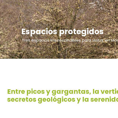
Espacios protegidos
Tres espacios imprescindibles para visitar en Mo
Entre picos y gargantas, la vert
secretos geológicos y la serenid