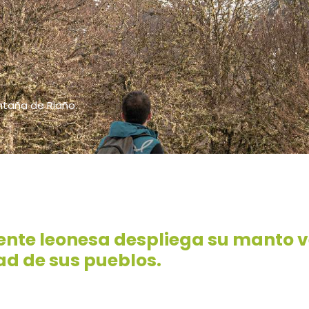
ntaña de Riaño.
iente leonesa despliega su manto v
ad de sus pueblos.