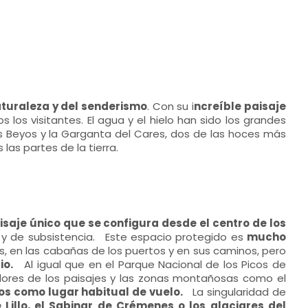
aturaleza y del senderismo
. Con su i
ncreíble paisaje
s los visitantes. El agua y el hielo han sido los grandes
s Beyos y la Garganta del Cares, dos de las hoces más
s partes de la tierra.
saje único que se configura desde el centro de los
l y de subsistencia. Este espacio protegido es
mucho
sias, en las cabañas de los puertos y en sus caminos, pero
io.
Al igual que en el Parque Nacional de los Picos de
adores de los paisajes y las zonas montañosas como el
os como lugar habitual de vuelo.
La singularidad de
Lillo, el Sabinar de Crémenes o los glaciares del