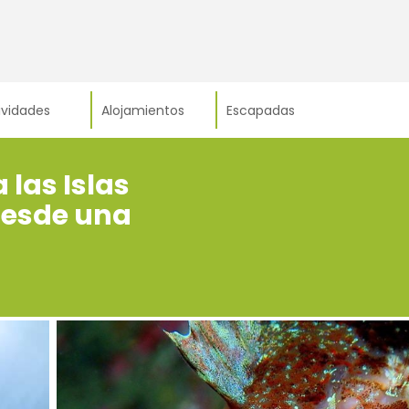
ividades
Alojamientos
Escapadas
las Islas
 desde una