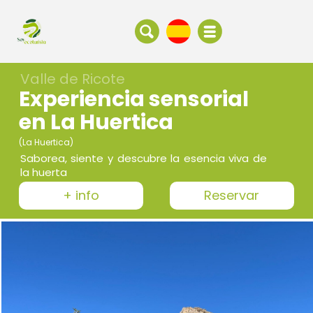
Valle de Ricote
Experiencia sensorial
en La Huertica
(La Huertica)
Saborea, siente y descubre la esencia viva de
la huerta
+ info
Reservar