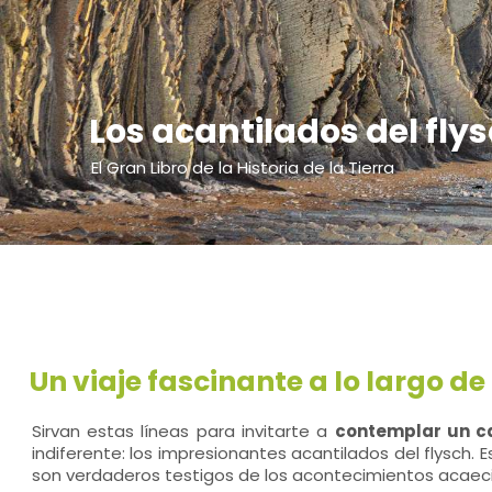
Los acantilados del fly
El Gran Libro de la Historia de la Tierra
Un viaje fascinante a lo largo d
Sirvan estas líneas para invitarte a
contemplar un c
indiferente: los impresionantes acantilados del flysch
son verdaderos testigos de los acontecimientos acaecido