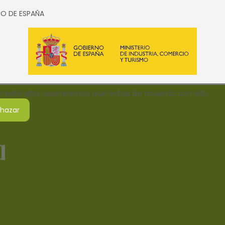
SMO DE ESPAÑA
do este sitio, asumiremos que estás de acuerdo con ello.
hazar