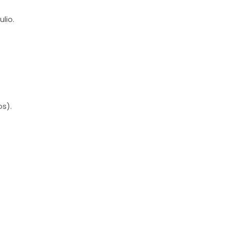
lio.
os).