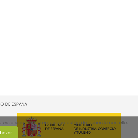
SMO DE ESPAÑA
do este sitio, asumiremos que estás de acuerdo con ello.
hazar