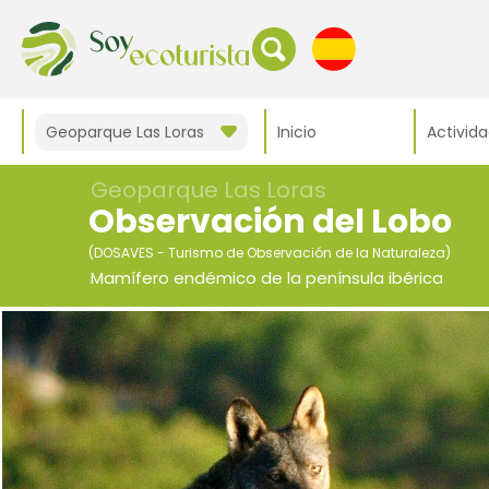
Geoparque Las Loras
Inicio
Activid
Geoparque Las Loras
Observación del Lobo
(DOSAVES - Turismo de Observación de la Naturaleza)
Mamífero endémico de la península ibérica