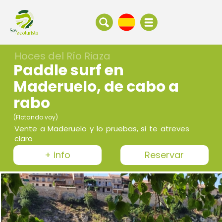
Hoces del Río Riaza
Paddle surf en
Maderuelo, de cabo a
rabo
(Flotando voy)
Vente a Maderuelo y lo pruebas, si te atreves
claro
+ info
Reservar