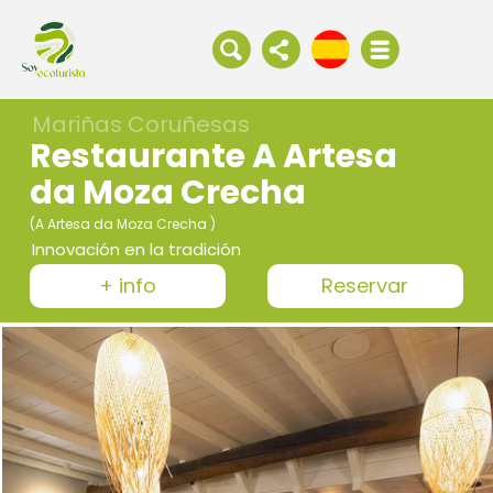
Mariñas Coruñesas
Restaurante A Artesa
da Moza Crecha
(A Artesa da Moza Crecha )
Innovación en la tradición
+ info
Reservar