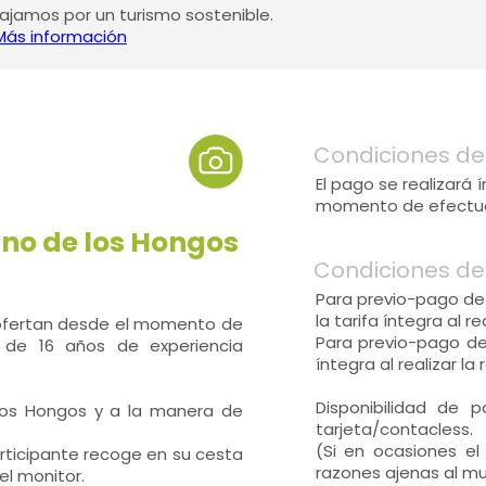
jamos por un turismo sostenible.
Más información
Condiciones de
El pago se realizará
momento de efectuar
ino de los Hongos
Condiciones de
Para previo-pago de
la tarifa íntegra al re
 ofertan desde el momento de
Para previo-pago de
 de 16 años de experiencia
íntegra al realizar la
Disponibilidad de
 los Hongos y a la manera de
tarjeta/contacless.
(Si en ocasiones el
rticipante recoge en su cesta
razones ajenas al mu
el monitor.