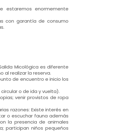
s te estaremos enormemente
das con garantía de consumo
s.
Salida Micológica es diferente
al realizar la reserva.
unto de encuentro e inicio los
circular o de ida y vuelta).
pias; venir provistos de ropa
ias razones: Existe interés en
star o escuchar fauna además
con la presencia de animales
a; participan niños pequeños