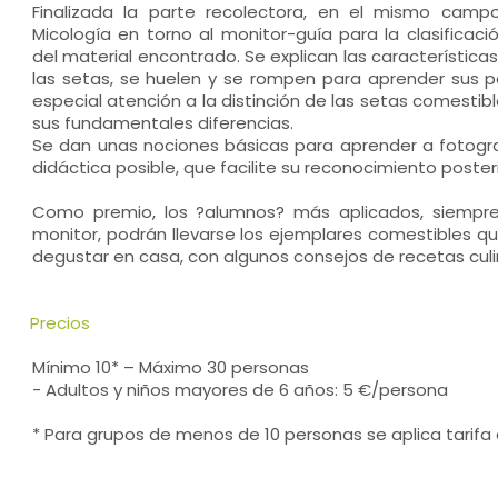
Finalizada la parte recolectora, en el mismo camp
Micología en torno al monitor-guía para la clasificación
del material encontrado. Se explican las característic
las setas, se huelen y se rompen para aprender sus pa
especial atención a la distinción de las setas comestib
sus fundamentales diferencias.
Se dan unas nociones básicas para aprender a fotogr
didáctica posible, que facilite su reconocimiento posteri
Como premio, los ?alumnos? más aplicados, siempre b
monitor, podrán llevarse los ejemplares comestibles 
degustar en casa, con algunos consejos de recetas cu
Precios
Mínimo 10* – Máximo 30 personas
- Adultos y niños mayores de 6 años: 5 €/persona
* Para grupos de menos de 10 personas se aplica tarif