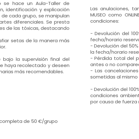
o se hace un Aula-Taller de
Las anulaciones, t
, identificación y explicación
MUSEO como ONLINE 
as de cada grupo, se manipulan
condiciones:
rtes diferenciales. Se presta
les de las tóxicas, destacando
- Devolución del 10
fecha/horario reserv
afiar setas de la manera más
- Devolución del 50%
or.
la fecha/horario res
- Pérdida total del
ajo la supervisión final del
antes o no comparece
que haya recolectado y deseen
- Las cancelaciones
linarias más recomendables.
sometidas al mismo c
- Devolución del 100
condiciones ambient
por causa de fuerza
a completa de 50 €/grupo