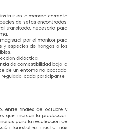
instruir en la manera correcta
especies de setas encontradas,
al transitado, necesario para
ema.
 magistral por el monitor para
pos y especies de hongos a los
bles.
lección didáctica.
ntía de comestibilidad bajo la
rate de un entorno no acotado.
 regulado, cada participante
, entre finales de octubre y
les que marcan la producción
inarias para la recolección de
cción forestal es mucho más