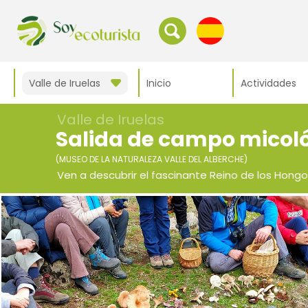
Valle de Iruelas
Inicio
Actividades
Valle de Iruelas
Salida de campo micol
(MUSEO DE LA NATURALEZA VALLE DEL ALBERCHE)
Ven a descubrir el fascinante Reino de los Hongo