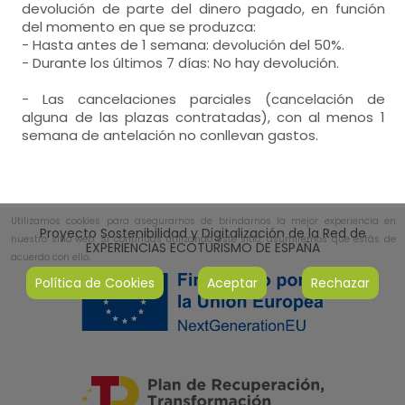
devolución de parte del dinero pagado, en función
del momento en que se produzca:
- Hasta antes de 1 semana: devolución del 50%.
- Durante los últimos 7 días: No hay devolución.
- Las cancelaciones parciales (cancelación de
alguna de las plazas contratadas), con al menos 1
semana de antelación no conllevan gastos.
Utilizamos cookies para asegurarnos de brindarnos la mejor experiencia en
Proyecto Sostenibilidad y Digitalización de la Red de
nuestro sitio web. Si continúas utilizando este sitio, asumiremos que estás de
EXPERIENCIAS ECOTURISMO DE ESPAÑA
acuerdo con ello.
Política de Cookies
Aceptar
Rechazar