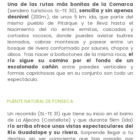
Una de las rutas más bonitas de la Comarca
(sendero turísticos SL-TE 30),
sencilla y sin apenas
desnivel
(200m.), de unos 5 km. ida, que parte del
mismo pueblo de Pitarque y te lleva hasta el
Nacimiento del río entre ermitas, cascadas y
cortados rocosos, donde puedes avistar buitres
leonados, cabras montesas y pasear entre un
bosque de rivera conformado por sauces, chopos y
alisos. Tras nacer a borbotones de la misma roca,
el
río sigue su camino por el fondo de un
escalonado cañón
entre paredes verticales y
formas caprichosas que en su conjunto son todo un
espectáculo.
PUENTE NATURAL DE FONSECA
Un recorrido (SL-TE 31) que tiene su inicio en el barrio
de La Aljecira (Castellote) y que durante 5km (ida)
río arriba ofrece unas vistas espectaculares del
Río Guadalope y su rivera.
Sorprende llegar a tu
destino sin ser consciente que has pasado por