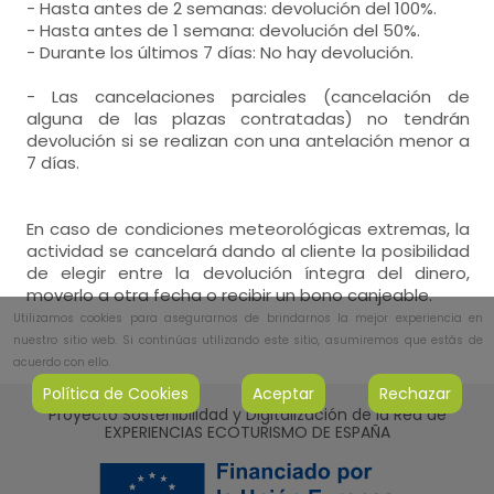
- Hasta antes de 2 semanas: devolución del 100%.
- Hasta antes de 1 semana: devolución del 50%.
- Durante los últimos 7 días: No hay devolución.
- Las cancelaciones parciales (cancelación de
alguna de las plazas contratadas) no tendrán
devolución si se realizan con una antelación menor a
7 días.
En caso de condiciones meteorológicas extremas, la
actividad se cancelará dando al cliente la posibilidad
de elegir entre la devolución íntegra del dinero,
moverlo a otra fecha o recibir un bono canjeable.
Utilizamos cookies para asegurarnos de brindarnos la mejor experiencia en
nuestro sitio web. Si continúas utilizando este sitio, asumiremos que estás de
acuerdo con ello.
Política de Cookies
Aceptar
Rechazar
Proyecto Sostenibilidad y Digitalización de la Red de
EXPERIENCIAS ECOTURISMO DE ESPAÑA