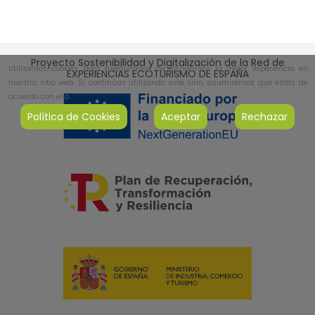
Proyecto Sostenibilidad y Digitalización de la Red de
Utilizamos cookies para asegurarnos de brindarnos la mejor experiencia en
EXPERIENCIAS ECOTURISMO DE ESPAÑA
nuestro sitio web. Si continúas utilizando este sitio, asumiremos que estás de
acuerdo con ello.
Política de Cookies
Aceptar
Rechazar