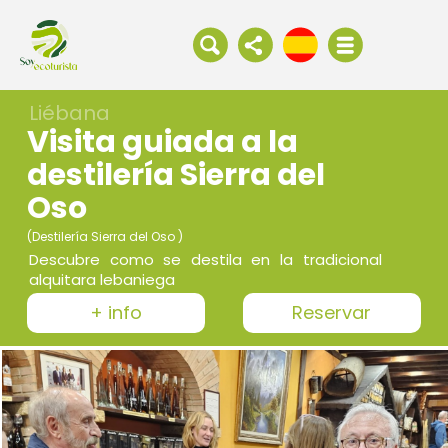
Liébana
Visita guiada a la
destilería Sierra del
Oso
(Destilería Sierra del Oso )
Descubre como se destila en la tradicional
alquitara lebaniega
+ info
Reservar