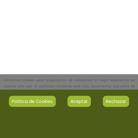
Utilizamos cookies para asegurarnos de brindarnos la mejor experiencia en
nuestro sitio web. Si continúas utilizando este sitio, asumiremos que estás de
acuerdo con ello.
Política de Cookies
Aceptar
Rechazar