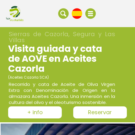
Sierras de Cazorla, Segura y Las
Villas
Visita guiada y cata
de AOVE en Aceites
Cazorla
(Aceites Cazorla SCA)
Recorrido y cata de Aceite de Oliva Virgen
Extra con Denominación de Origen en la
almazara Aceites Cazorla. Una inmersión en la
cultura del olivo y el oleoturismo sostenible.
+ info
Reservar