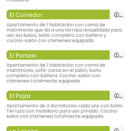
-
apartamento con:
salón, Cocina, 3 Habitaciones
El Corredor
y 3 baños
-
bonitas vistas,
Apartamento de 1 habitación con cama de
matrimonio que da a una terraza amueblada para
General:
uso exclusivo, baño completo con bañera y
cocina-salón con chimenea equipada.
-
wifi u otro acceso a internet
-
incluye:
toallas,
-
apartamento con:
salón, Cocina, 1 Habitación y 1
-
parking gratuito,
El Portelo
Baño
-
bonitas vistas,
Distribución:
Apartamento de 1 habitación con cama de
salón
matrimonio, sofá-cama en el salón, baño
General:
-
sofá tres plazas, sillas = 6, mesa de comedor,
completo con bañera. Cocina-salón con
-
tv,
chimenea totalmente equipada.
-
wifi u otro acceso a internet
-
chimenea,
-
incluye:
toallas,
-
apartamento con:
salón, Cocina, 1 Habitación y 1
-
parking gratuito,
cocina
El Pajar
Baño
-
cocina integrada en el salón
-
bonitas vistas,
Distribución:
-
vitrocerámicamicroondas, frigorífico tipo
Apartamento de 3 dormitorios cada uno con baño.
combi,
salón
Terraza con mobiliario para uso privado. Cocina-
General:
-
tostadora,
-
sofá tres plazas, sillas = 6, mesa de comedor,
salón con chimenea totalmente equipada.
-
mesa, cuarto de lavadora, plancha,
-
tv,
-
wifi u otro acceso a internet
-
chimenea,
-
apartamento con:
salón, Cocina, 3 Habitaciones
-
incluye:
toallas,