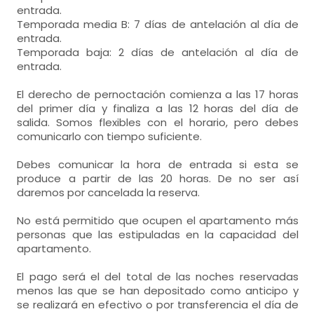
- Tumbonas, Porche
combi,
entrada.
-
tostadora,
habitación individual
Temporada media B: 7 días de antelación al día de
baños = 1
-
mesa, cuarto de lavadora, plancha,
entrada.
-
cuarto de baño
- cama individual = 2 (95x180 cm.)
habitación de matrimonio
Temporada baja: 2 días de antelación al día de
-
incluye: wc, lavabo, bidet, bañera, toallas,
entrada.
- cama individual = 2 (95x180 cm.)
calefacción por radiadores,
De uso exclusivo:
El derecho de pernoctación comienza a las 17 horas
calefacción por radiadores,
armario,
- Tumbonas, Porche
del primer día y finaliza a las 12 horas del día de
habitación de matrimonio
salida. Somos flexibles con el horario, pero debes
comunicarlo con tiempo suficiente.
baños = 3
- cama individual = 2 (95x180 cm.)
-
cuarto de baño
Debes comunicar la hora de entrada si esta se
-
incluye: wc, lavabo, ducha, toallas,
calefacción por radiadores,
armario,
habitación de matrimonio
-
cuarto de baño
produce a partir de las 20 horas. De no ser así
-
incluye: wc, lavabo, bidet, bañera, toallas,
daremos por cancelada la reserva.
- cama de matrimonio (135x180 cm.)
-
cuarto de baño
baños = 1
-
incluye: wc, lavabo, bidet, bañera, toallas,
No está permitido que ocupen el apartamento más
-
cuarto de baño
calefacción por radiadores,
armario,
personas que las estipuladas en la capacidad del
-
incluye: wc, lavabo, bidet, bañera, toallas,
De uso exclusivo:
apartamento.
- Tumbonas, Porche
El pago será el del total de las noches reservadas
menos las que se han depositado como anticipo y
se realizará en efectivo o por transferencia el día de