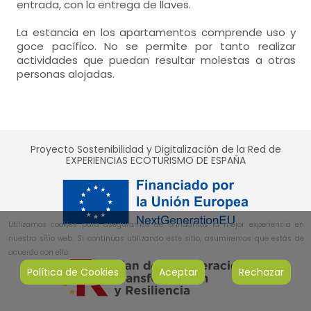
entrada, con la entrega de llaves.
habitación de matrimonio
La estancia en los apartamentos comprende uso y
- cama de matrimonio (1135x180 cm.)
goce pacífico. No se permite por tanto realizar
actividades que puedan resultar molestas a otras
calefacción por radiadores,
armario,
personas alojadas.
baños = 1
-
cuarto de baño
-
incluye: wc, lavabo, bidet, bañera, toallas,
Proyecto Sostenibilidad y Digitalización de la Red de
EXPERIENCIAS ECOTURISMO DE ESPAÑA
De uso exclusivo:
- Tumbonas, Porche
Utilizamos cookies para asegurarnos de brindarnos la mejor experiencia en
nuestro sitio web. Si continúas utilizando este sitio, asumiremos que estás de
acuerdo con ello.
Política de Cookies
Aceptar
Rechazar