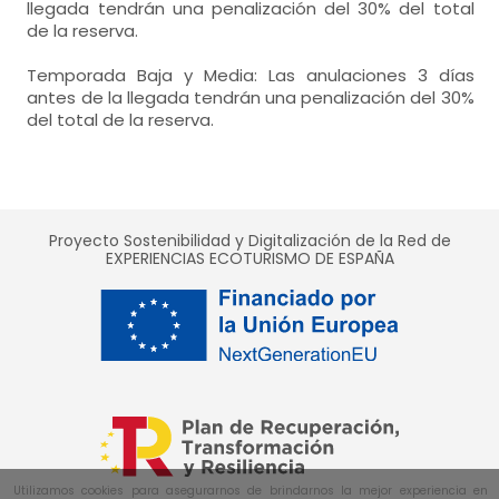
- cama individual = 2 (90x190 cm.)
llegada tendrán una penalización del 30% del total
baños = 1
de la reserva.
-
aseo
habitación doble
Calefacción,
baños = 1
-
incluye: wc, lavabo, ducha, toallas, amenities,
Temporada Baja y Media: Las anulaciones 3 días
-
aseo
- cama individual = 2 (90x190 cm.)
antes de la llegada tendrán una penalización del 30%
-
incluye: wc, lavabo, ducha, toallas, amenities,
baños = 1
del total de la reserva.
-
aseo
baños = 1
-
incluye: wc, lavabo, ducha, toallas, amenities,
-
aseo
-
incluye: wc, lavabo, ducha, toallas, amenities,
Proyecto Sostenibilidad y Digitalización de la Red de
EXPERIENCIAS ECOTURISMO DE ESPAÑA
Utilizamos cookies para asegurarnos de brindarnos la mejor experiencia en