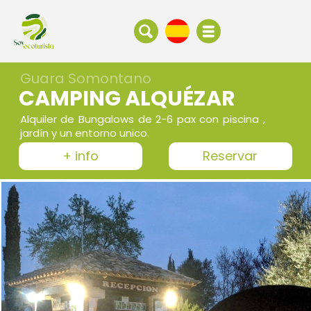
Guara Somontano
CAMPING ALQUÉZAR
Alquiler de Bungalows de 2-6 pax con piscina ,
jardín y un entorno unico.
+ info
Reservar