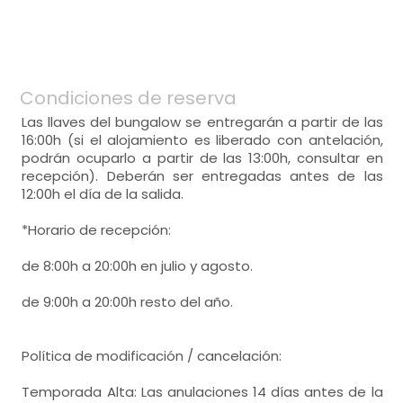
-
menaje de cocina, batidora , tostadora,
armario,
-
sofa_rinconera, mesa de centro,
-
mesa,
cocina
-
tv,
-
cocina de gashorno, microondas,
-
calefacción,
- habitación con cuarto de baño. Incluye:
-
menaje de cocina, batidora , tostadora,
-
salida directa al jardín,
-
mesa,
habitación de matrimonio
WC,
lavabo,
ducha,
toallas,
cocina
Condiciones de reserva
-
cocina de gasmicroondas, frigorífico,
- cama de matrimonio (135x190 cm.)
Amenities,
papel wc,
-
menaje de cocina, cafetera, batidora ,
Las llaves del bungalow se entregarán a partir de las
habitación de matrimonio
tostadora,
16:00h (si el alojamiento es liberado con antelación,
Calefacción,
podrán ocuparlo a partir de las 13:00h, consultar en
- cama de matrimonio (135x190 cm.)
recepción). Deberán ser entregadas antes de las
habitación de matrimonio
12:00h el día de la salida.
Calefacción,
- cama de matrimonio (135x190 cm.)
*Horario de recepción:
habitación de matrimonio
Calefacción,
de 8:00h a 20:00h en julio y agosto.
- cama de matrimonio (135x190 cm.)
habitación con varias camas
de 9:00h a 20:00h resto del año.
- cama individual = 2 (90x190 cm.)
Calefacción,
- cama de matrimonio (135x190 cm.)
habitación con varias camas
Política de modificación / cancelación:
- cama individual = 3 (90x190 cm.)
Calefacción,
habitación con dos camas
Temporada Alta: Las anulaciones 14 días antes de la
Calefacción,