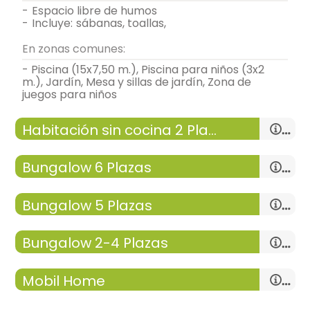
-
espacio libre de humos
-
incluye:
sábanas, toallas,
En zonas comunes:
- Piscina (15x7,50 m.), Piscina para niños (3x2
m.), Jardín, Mesa y sillas de jardín, Zona de
juegos para niños
Habitación sin cocina 2 Plazas
Bungalow 6 Plazas
salón
Bungalow 5 Plazas
-
sofa_rinconera, mesa auxiliar,
-
tv,
habitación doble
-
terraza-solarium,
salón
Bungalow 2-4 Plazas
- cama individual = 2 (90x190 cm.)
-
sofa_rinconera, mesa auxiliar,
cocina
-
tv,
- cama de matrimonio (135x190 cm.)
-
cocina de gashorno, microondas,
-
terraza-solarium,
salón
-
menaje de cocina, batidora , tostadora,
Mobil Home
-
sofa_rinconera, mesa auxiliar,
-
mesa,
cocina
Calefacción,
Aire acondicionado,
-
tv,
-
cocina de gashorno, microondas,
-
terraza-solarium,
salón