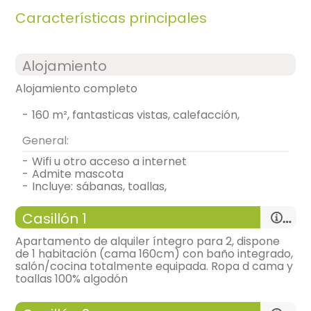
Características principales
Alojamiento
Alojamiento completo
-
160 m², fantasticas vistas, calefacción,
General:
-
wifi u otro acceso a internet
-
admite mascota
-
incluye:
sábanas, toallas,
Casillón 1
Apartamento de alquiler íntegro para 2, dispone
de 1 habitación (cama 160cm) con baño integrado,
salón/cocina totalmente equipada. Ropa d cama y
toallas 100% algodón
-
apartamento con:
salón(30 m²), Cocina (15 m²), 1