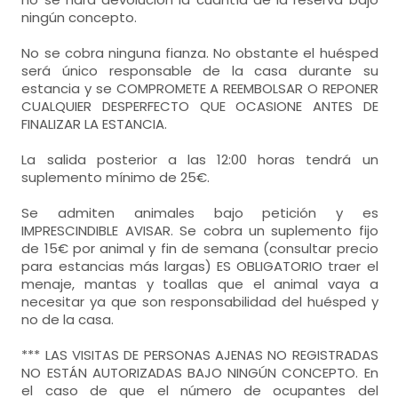
-
lavavajillas, lavadora,
ningún concepto.
- cama de matrimonio (190x160 cm.)
No se cobra ninguna fianza. No obstante el huésped
Calefacción,
armario,
balcón,
será único responsable de la casa durante su
estancia y se COMPROMETE A REEMBOLSAR O REPONER
- habitación con cuarto de baño. Incluye:
CUALQUIER DESPERFECTO QUE OCASIONE ANTES DE
habitación de matrimonio
FINALIZAR LA ESTANCIA.
WC,
lavabo,
bañera,
- cama de matrimonio (190x160 cm.)
La salida posterior a las 12:00 horas tendrá un
secador de pelo,
toallas,
suplemento mínimo de 25€.
Calefacción,
Amenities,
papel wc,
Se admiten animales bajo petición y es
- habitación con cuarto de baño. Incluye:
IMPRESCINDIBLE AVISAR. Se cobra un suplemento fijo
de 15€ por animal y fin de semana (consultar precio
WC,
lavabo,
bañera,
toallas,
para estancias más largas) ES OBLIGATORIO traer el
menaje, mantas y toallas que el animal vaya a
papel wc,
necesitar ya que son responsabilidad del huésped y
no de la casa.
En zonas comunes:
*** LAS VISITAS DE PERSONAS AJENAS NO REGISTRADAS
- Patio (10 m².), Mesa y sillas de jardín
NO ESTÁN AUTORIZADAS BAJO NINGÚN CONCEPTO. En
el caso de que el número de ocupantes del