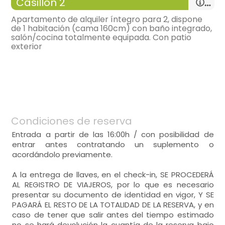
Casillón 2
Habitación
-
80 m²,
Apartamento de alquiler íntegro para 2, dispone
de 1 habitación (cama 160cm) con baño integrado,
General:
salón/cocina totalmente equipada. Con patio
exterior
Distribución:
-
apartamento con:
salón(35 m²), Cocina (15 m²), 1
salón
(30 m²)
Habitación
-
sofá dos plazas, mesa de centro,
-
80 m²,
-
tv,
-
calefacción, estufa de leña,
General:
cocina
(15 m²)
Condiciones de reserva
-
cocina abierta al salón
Distribución:
-
cocina de gashorno, microondas, frigorífico,
Entrada a partir de las 16:00h / con posibilidad de
-
menaje de cocina, cafetera, batidora ,
salón
(35 m²)
entrar antes contratando un suplemento o
tostadora,
-
sofá dos plazas, sillas = 2, mesa de comedor,
acordándolo previamente.
-
lavavajillas, lavadora,
-
tv,
-
calefacción,
A la entrega de llaves, en el check-in, SE PROCEDERÁ
cocina
(15 m²)
AL REGISTRO DE VIAJEROS, por lo que es necesario
-
cocina abierta al salón
presentar su documento de identidad en vigor, Y SE
-
cocina de gashorno, microondas, frigorífico,
PAGARÁ EL RESTO DE LA TOTALIDAD DE LA RESERVA, y en
-
menaje de cocina, cafetera, batidora ,
caso de tener que salir antes del tiempo estimado
tostadora,
habitación de matrimonio
no se hará devolución la cuantía de la reserva bajo