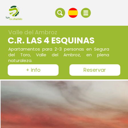
Valle del Ambroz
C.R. LAS 4 ESQUINAS
Apartamentos para 2-3 personas en Segura
del Toro, Valle del Ambroz, en plena
naturaleza.
+ info
Reservar