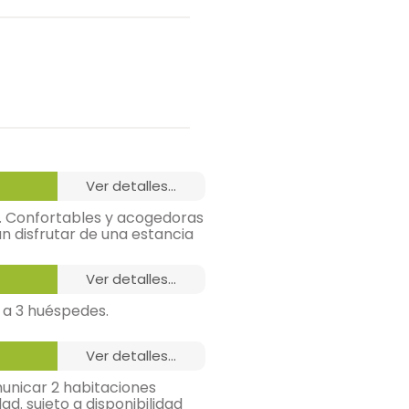
ver detalles...
s. Confortables y acogedoras
n disfrutar de una estancia
ver detalles...
 a 3 huéspedes.
ver detalles...
municar 2 habitaciones
sa de estudio,
d. sujeto a disponibilidad