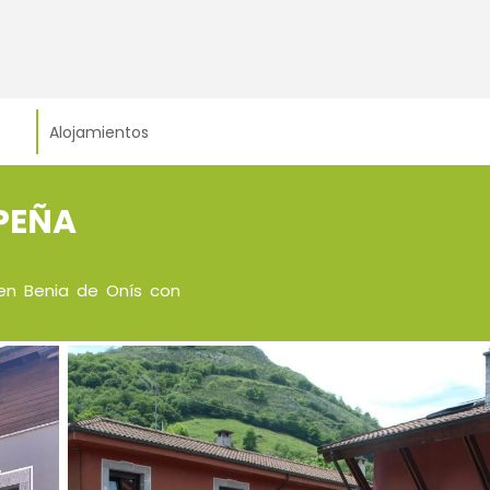
Alojamientos
PEÑA
 en Benia de Onís con