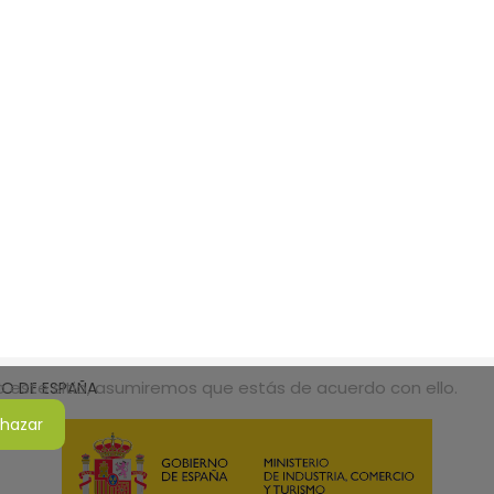
do este sitio, asumiremos que estás de acuerdo con ello.
SMO DE ESPAÑA
hazar