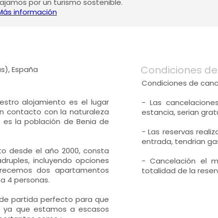
jamos por un turismo sostenible.
Más información
Condiciones de
as), España
Condiciones de canc
stro alojamiento es el lugar
- Las cancelacione
en contacto con la naturaleza
estancia, serian grat
o es la población de Benia de
- Las reservas real
entrada, tendrian ga
nto desde el año 2000, consta
ádruples, incluyendo opciones
- Cancelación el m
ofrecemos dos apartamentos
totalidad de la rese
a 4 personas.
 de partida perfecto para que
as, ya que estamos a escasos