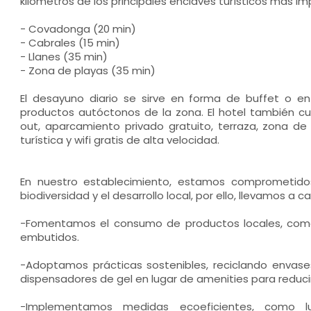
kilómetros de los principales enclaves turísticos mas i
- Covadonga (20 min)
- Cabrales (15 min)
- Llanes (35 min)
- Zona de playas (35 min)
El desayuno diario se sirve en forma de buffet o en 
productos autóctonos de la zona. El hotel también cu
out, aparcamiento privado gratuito, terraza, zona de b
turística y wifi gratis de alta velocidad.
En nuestro establecimiento, estamos comprometido
biodiversidad y el desarrollo local, por ello, llevamos a 
-Fomentamos el consumo de productos locales, com
embutidos.
-Adoptamos prácticas sostenibles, reciclando envases
dispensadores de gel en lugar de amenities para reducir
-Implementamos medidas ecoeficientes, como 