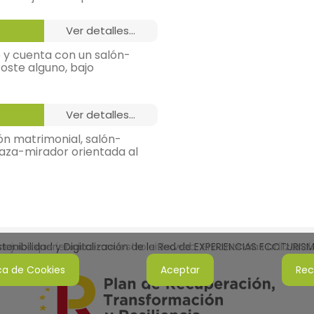
ver detalles...
sa de estudio,
 y cuenta con un salón-
oste alguno, bajo
ver detalles...
n matrimonial, salón-
sa de estudio,
aza-mirador orientada al
ico bajo encimera,
jor experiencia en nuestro sitio web. Si continúas utilizan
tenibilidad y Digitalización de la Red de EXPERIENCIAS ECOTURI
ica de Cookies
Aceptar
Rec
ico bajo encimera,