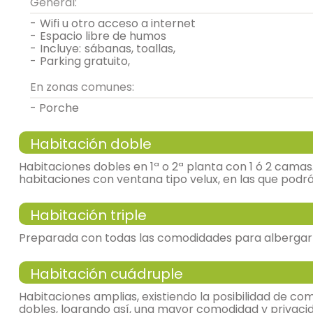
General:
-
wifi u otro acceso a internet
-
espacio libre de humos
-
incluye:
sábanas, toallas,
-
parking gratuito,
En zonas comunes:
- Porche
Habitación doble
Habitaciones dobles en 1ª o 2ª planta con 1 ó 2 cama
habitaciones con ventana tipo velux, en las que podrá
Habitación triple
habitación doble
Preparada con todas las comodidades para albergar
Habitación cuádruple
- cama individual = 2 (90x180 cm.)
habitación con tres camas
Habitaciones amplias, existiendo la posibilidad de co
TV,
calefacción por radiadores,
me
dobles, logrando así, una mayor comodidad y privacida