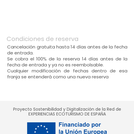
habitación doble
Condiciones de reserva
- cama individual = 2 (90x200 cm.)
Cancelación gratuita hasta 14 días antes de la fecha
- cama de matrimonio (135x200 cm.)
de entrada.
Se cobra el 100% de la reserva 14 días antes de la
Calefacción,
Aire acondicionado,
fecha de entrada y ya no es reembolsable.
Cualquier modificación de fechas dentro de esa
franja se entenderá como una nueva reserva
- habitación con cuarto de baño. Incluye:
WC,
lavabo,
ducha,
toallas,
Amenities,
Proyecto Sostenibilidad y Digitalización de la Red de
EXPERIENCIAS ECOTURISMO DE ESPAÑA