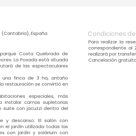
Condiciones de
 (Cantabria), España
Para realizar la re
correspondiente al 
eoparque Costa Quebrada de
realizará por transfe
encres. La Posada está situada
Cancelación gratuita,
utará de las espectaculares
 una finca de 3 ha, antaño
 restauración se convirtió en
bitaciones especiales, más
 instalar camas supletorias
n suite con jacuzzi dentro del
te y descanso: El salón con
n el jardín utilizada todas las
s con jardín y solárium con