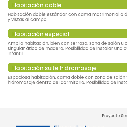
Habitación doble
Habitación doble estándar con cama matrimonial o 
y vistas al campo.
Habitación especial
habitación doble
Amplia habitación, bien con terraza, zona de salón 
singular ático de madera. Posibilidad de instalar una
infantil
- cama de matrimonio
Habitación suite hidromasaje
Calefacción,
habitación doble
Espaciosa habitación, cama doble con zona de salón
hidromasaje dentro del dormitorio. Posibilidad de inst
- habitación con cuarto de baño. Incluye:
- cama de matrimonio
WC,
lavabo,
ducha,
toallas,
habitación doble
Calefacción,
Proyecto Sos
- habitación con cuarto de baño. Incluye:
- cama de matrimonio