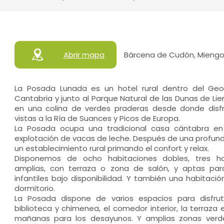
Abrir mapa
Bárcena de Cudón, Miengo
La Posada Lunada es un hotel rural dentro del G
Cantabria y junto al Parque Natural de las Dunas de Li
en una colina de verdes praderas desde donde disfr
vistas a la Ría de Suances y Picos de Europa.
La Posada ocupa una tradicional casa cántabra en
explotación de vacas de leche. Después de una profunda
un establecimiento rural primando el confort y relax.
Disponemos de ocho habitaciones dobles, tres ha
amplias, con terraza o zona de salón, y aptas para
infantiles bajo disponibilidad. Y también una habitació
dormitorio.
La Posada dispone de varios espacios para disfru
biblioteca y chimenea, el comedor interior, la terraza e
mañanas para los desayunos. Y amplias zonas verde