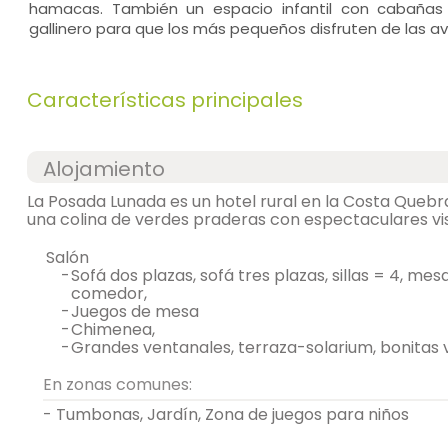
hamacas. También un espacio infantil con cabaña
gallinero para que los más pequeños disfruten de las av
Características principales
Alojamiento
La Posada Lunada es un hotel rural en la Costa Queb
una colina de verdes praderas con espectaculares vis
salón
-
sofá dos plazas, sofá tres plazas, sillas = 4, mesa de centro, mesa de
comedor,
-
juegos de mesa
-
chimenea,
-
grandes ventanales, terraza-solarium, bonitas v
En zonas comunes:
- Tumbonas, Jardín, Zona de juegos para niños