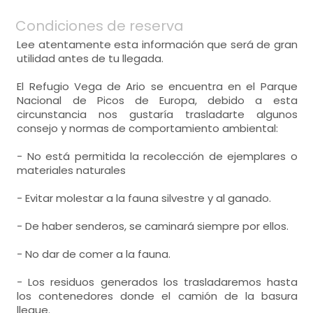
Condiciones de reserva
Lee atentamente esta información que será de gran
utilidad antes de tu llegada.
habitación con varias camas
- cama individual (90x190 cm.)
El Refugio Vega de Ario se encuentra en el Parque
Nacional de Picos de Europa, debido a esta
circunstancia nos gustaría trasladarte algunos
baños = 1
consejo y normas de comportamiento ambiental:
-
aseo con ducha
-
incluye: lavabo, ducha,
- No está permitida la recolección de ejemplares o
materiales naturales
- Evitar molestar a la fauna silvestre y al ganado.
- De haber senderos, se caminará siempre por ellos.
- No dar de comer a la fauna.
- Los residuos generados los trasladaremos hasta
los contenedores donde el camión de la basura
llegue.