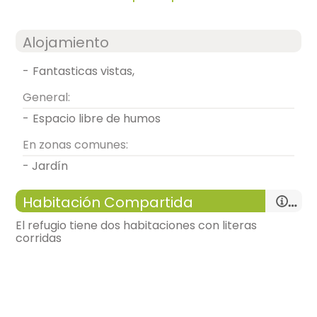
Alojamiento
-
fantasticas vistas,
General:
-
espacio libre de humos
En zonas comunes:
- Jardín
Habitación Compartida
El refugio tiene dos habitaciones con literas
corridas
salón
-
sofá cuatro plazas, mesa de comedor,
-
chimenea, calefacción,