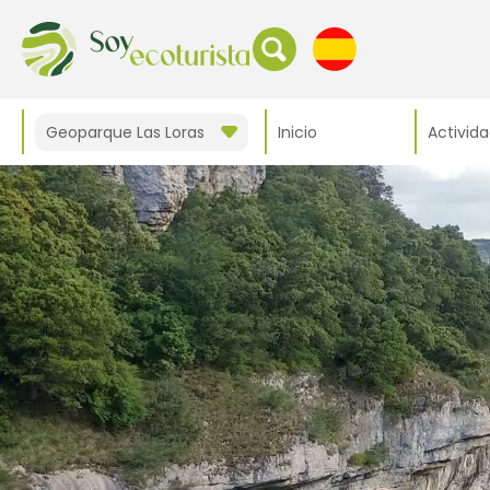
Geoparque Las Loras
Inicio
Activid