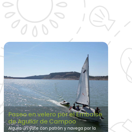
Paseo en velero por el Embalse
de Aguilar de Campoo
Alquila un yate con patrón y navega por la