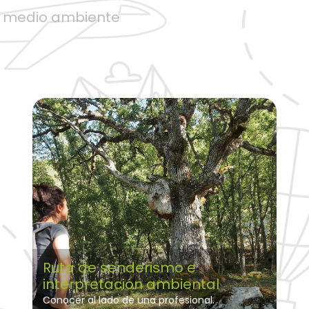
 medio ambiente
Ruta de senderismo e
interpretación ambiental
Conocer al lado de una profesional.