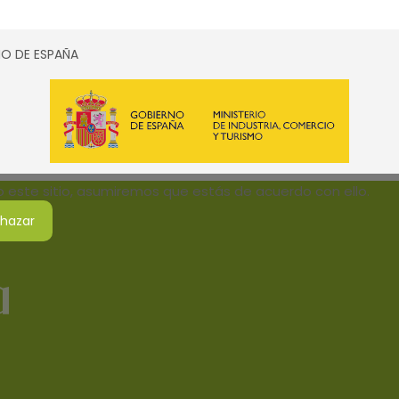
SMO DE ESPAÑA
do este sitio, asumiremos que estás de acuerdo con ello.
hazar