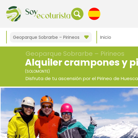
Geoparque Sobrarbe – Pirineos
Inicio
Geoparque Sobrarbe – Pirineos
Alquiler crampones y pi
(SOLOMONTE)
Disfruta de tu ascensión por el Pirineo de Huesc