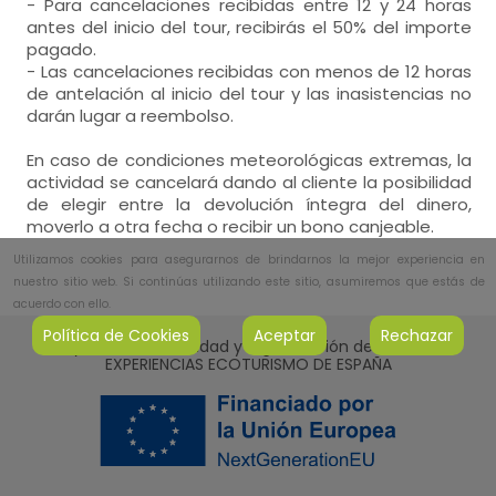
- Para cancelaciones recibidas entre 12 y 24 horas
antes del inicio del tour, recibirás el 50% del importe
pagado.
- Las cancelaciones recibidas con menos de 12 horas
de antelación al inicio del tour y las inasistencias no
darán lugar a reembolso.
En caso de condiciones meteorológicas extremas, la
actividad se cancelará dando al cliente la posibilidad
de elegir entre la devolución íntegra del dinero,
moverlo a otra fecha o recibir un bono canjeable.
Utilizamos cookies para asegurarnos de brindarnos la mejor experiencia en
nuestro sitio web. Si continúas utilizando este sitio, asumiremos que estás de
acuerdo con ello.
Política de Cookies
Aceptar
Rechazar
Proyecto Sostenibilidad y Digitalización de la Red de
EXPERIENCIAS ECOTURISMO DE ESPAÑA