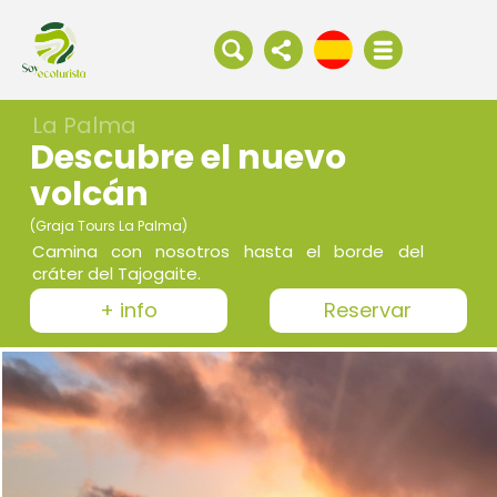
La Palma
Descubre el nuevo
volcán
(Graja Tours La Palma)
Camina con nosotros hasta el borde del
cráter del Tajogaite.
+ info
Reservar