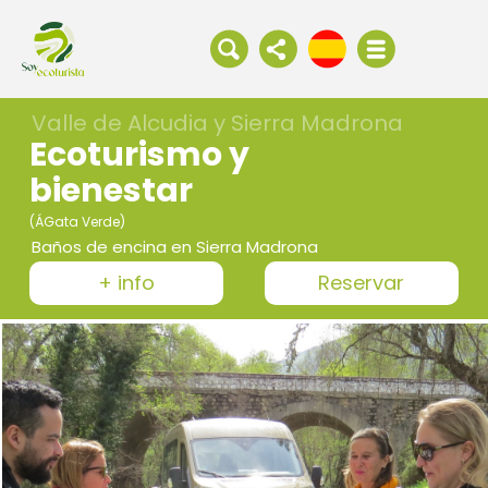
Valle de Alcudia y Sierra Madrona
Ecoturismo y
bienestar
(ÁGata Verde)
Baños de encina en Sierra Madrona
+ info
Reservar