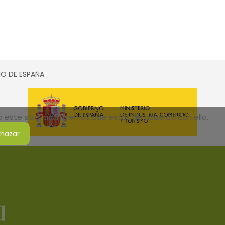
SMO DE ESPAÑA
do este sitio, asumiremos que estás de acuerdo con ello.
hazar