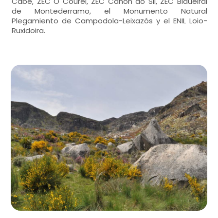
Cabe, ZEC O Courel, ZEC Canón do Sil, ZEC Bidueiral
de Montederramo, el Monumento Natural
Plegamiento de Campodola-Leixazós y el ENIL Loio-
Ruxidoira.