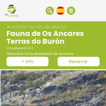
Ancares Terras de Burón
Fauna de Os Ancares
Terras do Burón
(Coureleando SC)
Descubre la biodiversidad de Ancares
+ info
Reservar