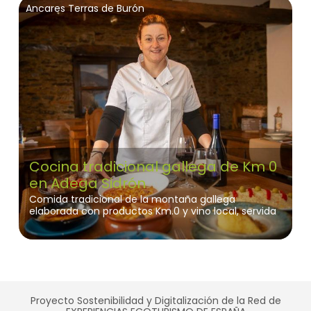
Ancares Terras de Burón
Cocina tradicional gallega de Km 0
en Adega Sidrón
Comida tradicional de la montaña gallega
elaborada con productos Km.0 y vino local, servida
en las antiguas cuadras rehabilitadas de una casa
de piedra en Negueira de Muñiz.
Proyecto Sostenibilidad y Digitalización de la Red de