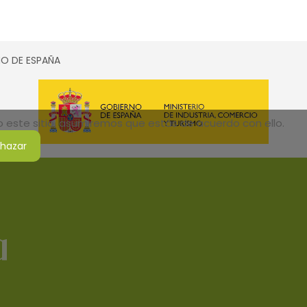
SMO DE ESPAÑA
do este sitio, asumiremos que estás de acuerdo con ello.
hazar