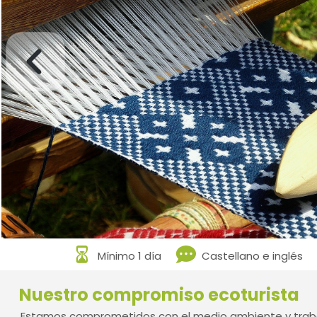
Mínimo 1 día
Castellano e inglés
Nuestro compromiso ecoturista
Estamos comprometidos con el medio ambiente y traba