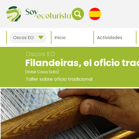
Oscos EO
Inicio
Actividades
Oscos EO
Filandeiras, el oficio tr
(Hotel Casa Soto)
Taller sobre oficio tradicional