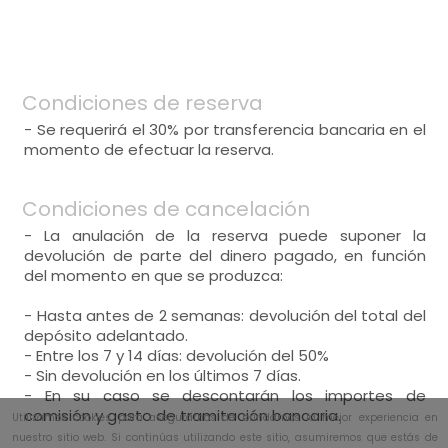
Condiciones de reserva
- Se requerirá el 30% por transferencia bancaria en el
momento de efectuar la reserva.
Condiciones de cancelación
- La anulación de la reserva puede suponer la
devolución de parte del dinero pagado, en función
del momento en que se produzca:
- Hasta antes de 2 semanas: devolución del total del
depósito adelantado.
- Entre los 7 y 14 días: devolución del 50%
- Sin devolución en los últimos 7 días.
- En su caso se descontarán los importes de
comisión y gasto de tramitación bancaria.
Utilizamos cookies para asegurarnos de brindarnos la mejor experiencia en
nuestro sitio web. Si continúas utilizando este sitio, asumiremos que estás de