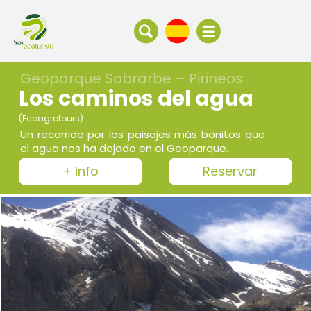
Geoparque Sobrarbe – Pirineos
Los caminos del agua
(Ecoagrotours)
Un recorrido por los paisajes más bonitos que
el agua nos ha dejado en el Geoparque.
+ info
Reservar